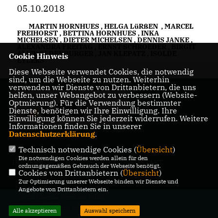
05.10.2018
MARTIN HORNHUES
,
HELGA LüRßEN
,
MARCEL
FREIHORST
,
BETTINA HORNHUES
,
INKA
MICHELSEN
,
DIETER MICHELSEN
,
DENNIS JANKE
,
ALEXANDRA FREITAG
,
ERNST SCHROEDER
,
BIRGIT
ALICE OLDENBURGER
,
JAN KLEPATZ
,
ISOLDE
Cookie Hinweis
EYLERS
Diese Webseite verwendet Cookies, die notwendig
sind, um die Webseite zu nutzen. Weiterhin
verwenden wir Dienste von Drittanbietern, die uns
helfen, unser Webangebot zu verbessern (Website-
Mitglied der
Optmierung). Für die Verwendung bestimmter
Bremischen
Dienste, benötigen wir Ihre Einwilligung. Ihre
Bürgerschaft
Einwilligung können Sie jederzeit widerrufen. Weitere
Informationen finden Sie in unserer
Datenschutzerklärung
.
Technisch notwendige Cookies (
Übersicht
)
Die notwendigen Cookies werden allein für den
IMPRESSUM
DATENSCHUTZ
KONTAKT
ordnungsgemäßen Gebrauch der Webseite benötigt.
Cookies von Drittanbietern (
Übersicht
)
Zur Optimierung unserer Webseite binden wir Dienste und
Angebote von Drittanbietern ein.
@2026 Bettina Hornhues MdBB
Alle Rechte vorbehalten.
Alle akzeptieren
Auswahl speichern