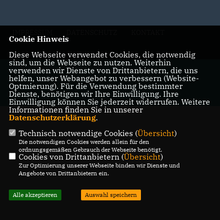
IMPRESSUM
DATENSCHUTZ
KONTAKT
Cookie Hinweis
Diese Webseite verwendet Cookies, die notwendig
sind, um die Webseite zu nutzen. Weiterhin
@2026 Bettina Hornhues MdBB
verwenden wir Dienste von Drittanbietern, die uns
helfen, unser Webangebot zu verbessern (Website-
Alle Rechte vorbehalten.
Optmierung). Für die Verwendung bestimmter
Dienste, benötigen wir Ihre Einwilligung. Ihre
Einwilligung können Sie jederzeit widerrufen. Weitere
REALISATION: SHARKNESS MEDIA GMBH & CO. KG
Informationen finden Sie in unserer
Datenschutzerklärung
.
Technisch notwendige Cookies (
Übersicht
)
Die notwendigen Cookies werden allein für den
ordnungsgemäßen Gebrauch der Webseite benötigt.
Cookies von Drittanbietern (
Übersicht
)
Zur Optimierung unserer Webseite binden wir Dienste und
Angebote von Drittanbietern ein.
Alle akzeptieren
Auswahl speichern