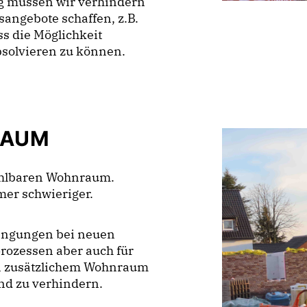
g müssen wir verhindern
sangebote schaffen, z.B.
s die Möglichkeit
bsolvieren zu können.
RAUM
hlbaren Wohnraum.
mer schwieriger.
dingungen bei neuen
ozessen aber auch für
n zusätzlichem Wohnraum
d zu verhindern.