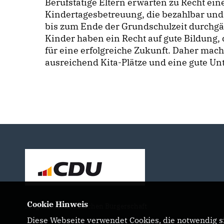
Berufstätige Eltern erwarten zu Recht eine
Kindertagesbetreuung, die bezahlbar und 
bis zum Ende der Grundschulzeit durchgäng
Kinder haben ein Recht auf gute Bildung, 
für eine erfolgreiche Zukunft. Daher mach
ausreichend Kita-Plätze und eine gute Un
Cookie Hinweis
Mitglied der Bremischen Bürgerschaft
Diese Webseite verwendet Cookies, die notwendig si