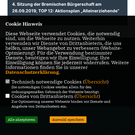
4. Sitzung der Bremischen Bürgerschaft am
26.09.2019, TOP 12: Aktionsplan „Alleinerziehende“
auflegen
Cookie Hinweis
Diese Webseite verwendet Cookies, die notwendig
sind, um die Webseite zu nutzen. Weiterhin
verwenden wir Dienste von Drittanbietern, die uns
helfen, unser Webangebot zu verbessern (Website-
Mitglied der
Optmierung). Für die Verwendung bestimmter
Bremischen
Dienste, benötigen wir Ihre Einwilligung. Ihre
Bürgerschaft
Einwilligung können Sie jederzeit widerrufen. Weitere
Informationen finden Sie in unserer
Datenschutzerklärung
.
Technisch notwendige Cookies (
Übersicht
)
Die notwendigen Cookies werden allein für den
IMPRESSUM
DATENSCHUTZ
KONTAKT
ordnungsgemäßen Gebrauch der Webseite benötigt.
Cookies von Drittanbietern (
Übersicht
)
Zur Optimierung unserer Webseite binden wir Dienste und
Angebote von Drittanbietern ein.
@2026 Bettina Hornhues MdBB
Alle Rechte vorbehalten.
Alle akzeptieren
Auswahl speichern
REALISATION: SHARKNESS MEDIA GMBH & CO. KG