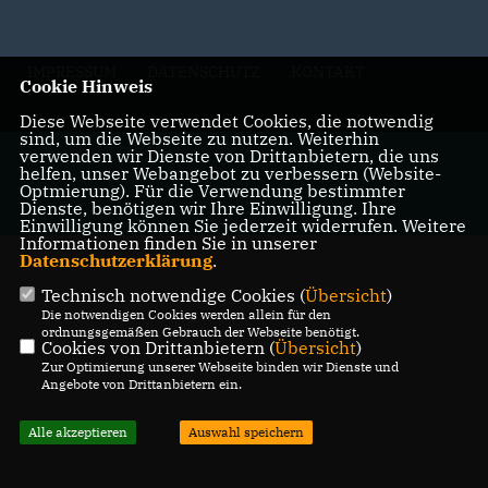
IMPRESSUM
DATENSCHUTZ
KONTAKT
Cookie Hinweis
Diese Webseite verwendet Cookies, die notwendig
sind, um die Webseite zu nutzen. Weiterhin
@2026 Bettina Hornhues MdBB
verwenden wir Dienste von Drittanbietern, die uns
helfen, unser Webangebot zu verbessern (Website-
Alle Rechte vorbehalten.
Optmierung). Für die Verwendung bestimmter
Dienste, benötigen wir Ihre Einwilligung. Ihre
Einwilligung können Sie jederzeit widerrufen. Weitere
REALISATION: SHARKNESS MEDIA GMBH & CO. KG
Informationen finden Sie in unserer
Datenschutzerklärung
.
Technisch notwendige Cookies (
Übersicht
)
Die notwendigen Cookies werden allein für den
ordnungsgemäßen Gebrauch der Webseite benötigt.
Cookies von Drittanbietern (
Übersicht
)
Zur Optimierung unserer Webseite binden wir Dienste und
Angebote von Drittanbietern ein.
Alle akzeptieren
Auswahl speichern