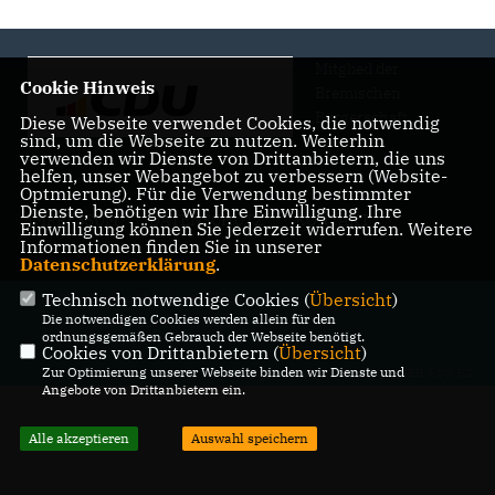
Mitglied der
Cookie Hinweis
Bremischen
Bürgerschaft
Diese Webseite verwendet Cookies, die notwendig
sind, um die Webseite zu nutzen. Weiterhin
verwenden wir Dienste von Drittanbietern, die uns
helfen, unser Webangebot zu verbessern (Website-
Optmierung). Für die Verwendung bestimmter
Dienste, benötigen wir Ihre Einwilligung. Ihre
IMPRESSUM
DATENSCHUTZ
KONTAKT
Einwilligung können Sie jederzeit widerrufen. Weitere
Informationen finden Sie in unserer
Datenschutzerklärung
.
Technisch notwendige Cookies (
Übersicht
)
@2026 Bettina Hornhues MdBB
Die notwendigen Cookies werden allein für den
Alle Rechte vorbehalten.
ordnungsgemäßen Gebrauch der Webseite benötigt.
Cookies von Drittanbietern (
Übersicht
)
Zur Optimierung unserer Webseite binden wir Dienste und
REALISATION: SHARKNESS MEDIA GMBH & CO. KG
Angebote von Drittanbietern ein.
Alle akzeptieren
Auswahl speichern