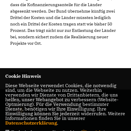
dass die Kofinanzierungsanteile für die Länder
abgesenkt werden. Der Bund übernehme künftig zwei
Drittel der Kosten und die Länder müssten lediglich
noch ein Drittel der Kosten tragen statt wie bisher 50
Prozent. Das trägt nicht nur zur Entlastung der Länder
bei, sondern sichert zudem die Realisierung neuer
Projekte vor Ort.
16.10.2015
Cookie Hinweis
Diese Webseite verwendet Cookies, die notwendig
sind, um die Webseite zu nutzen. Weiterhin
verwenden wir Dienste von Drittanbietern, die uns
helfen, unser Webangebot zu verbessern (Website-
Mitglied der
Optmierung). Für die Verwendung bestimmter
Bremischen
Dienste, benötigen wir Ihre Einwilligung. Ihre
Bürgerschaft
Einwilligung können Sie jederzeit widerrufen. Weitere
Informationen finden Sie in unserer
Datenschutzerklärung
.