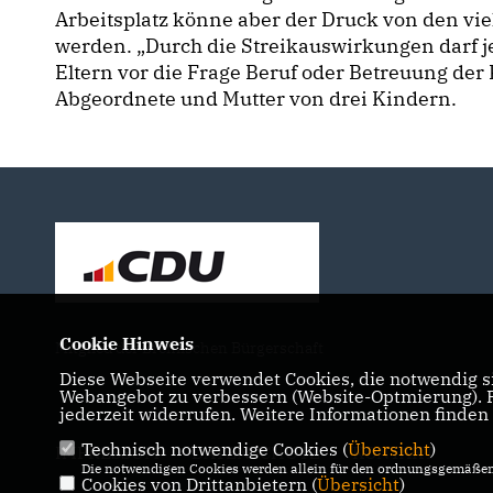
Arbeitsplatz könne aber der Druck von den v
werden. „Durch die Streikauswirkungen darf je
Eltern vor die Frage Beruf oder Betreuung der 
Abgeordnete und Mutter von drei Kindern.
Cookie Hinweis
Mitglied der Bremischen Bürgerschaft
Diese Webseite verwendet Cookies, die notwendig si
Webangebot zu verbessern (Website-Optmierung). Fü
jederzeit widerrufen. Weitere Informationen finden
Technisch notwendige Cookies (
Übersicht
)
IMPRESSUM
DATENSCHUTZ
KONTAKT
Die notwendigen Cookies werden allein für den ordnungsgemäßen 
Cookies von Drittanbietern (
Übersicht
)