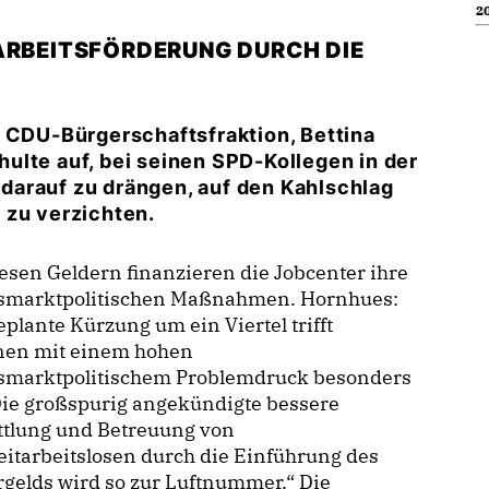
20
ARBEITSFÖRDERUNG DURCH DIE
r CDU-Bürgerschaftsfraktion, Bettina
ulte auf, bei seinen SPD-Kollegen in der
darauf zu drängen, auf den Kahlschlag
 zu verzichten.
esen Geldern finanzieren die Jobcenter ihre
tsmarktpolitischen Maßnahmen. Hornhues:
plante Kürzung um ein Viertel trifft
nen mit einem hohen
tsmarktpolitischem Problemdruck besonders
Die großspurig angekündigte bessere
ttlung und Betreuung von
itarbeitslosen durch die Einführung des
gelds wird so zur Luftnummer.“ Die