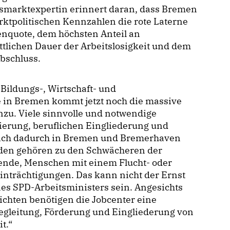
tsmarktexpertin erinnert daran, dass Bremen
rktpolitischen Kennzahlen die rote Laterne
senquote, dem höchsten Anteil an
ttlichen Dauer der Arbeitslosigkeit und dem
bschluss.
 Bildungs-, Wirtschaft- und
e in Bremen kommt jetzt noch die massive
inzu. Viele sinnvolle und notwendige
vierung, beruflichen Eingliederung und
 sich dadurch in Bremen und Bremerhaven
nden gehören zu den Schwächeren der
ehende, Menschen mit einem Flucht- oder
nträchtigungen. Das kann nicht der Ernst
es SPD-Arbeitsministers sein. Angesichts
ichten benötigen die Jobcenter eine
Begleitung, Förderung und Eingliederung von
t.“