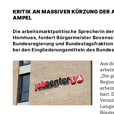
KRITIK AN MASSIVER KÜRZUNG DER 
AMPEL
Die arbeitsmarktpolitische Sprecherin de
Hornhues, fordert Bürgermeister Bovensch
Bundesregierung und Bundestagsfraktion 
bei den Eingliederungsmitteln des Bundes
Aus di
arbei
Die ge
Regio
arbei
hart. 
Vermi
Langze
Bürger