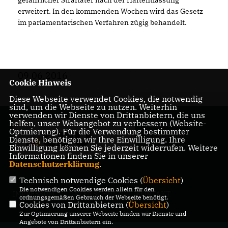
gefährlicher Straftäter nach der Haftentlassung
erweitert. In den kommenden Wochen wird das Gesetz
im parlamentarischen Verfahren zügig behandelt.
09.06.2016
Cookie Hinweis
Diese Webseite verwendet Cookies, die notwendig
sind, um die Webseite zu nutzen. Weiterhin
verwenden wir Dienste von Drittanbietern, die uns
helfen, unser Webangebot zu verbessern (Website-
Mitglied der
Optmierung). Für die Verwendung bestimmter
Bremischen
Dienste, benötigen wir Ihre Einwilligung. Ihre
Bürgerschaft
Einwilligung können Sie jederzeit widerrufen. Weitere
Informationen finden Sie in unserer
Datenschutzerklärung
.
Technisch notwendige Cookies (
Übersicht
)
Die notwendigen Cookies werden allein für den
IMPRESSUM
DATENSCHUTZ
KONTAKT
ordnungsgemäßen Gebrauch der Webseite benötigt.
Cookies von Drittanbietern (
Übersicht
)
Zur Optimierung unserer Webseite binden wir Dienste und
Angebote von Drittanbietern ein.