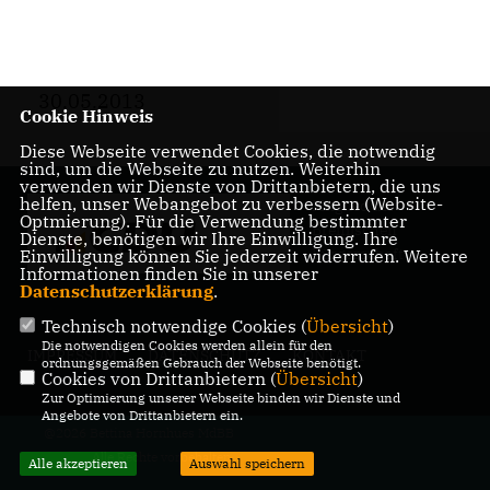
30.05.2013
Cookie Hinweis
Diese Webseite verwendet Cookies, die notwendig
sind, um die Webseite zu nutzen. Weiterhin
verwenden wir Dienste von Drittanbietern, die uns
helfen, unser Webangebot zu verbessern (Website-
Mitglied der
Optmierung). Für die Verwendung bestimmter
Bremischen
Dienste, benötigen wir Ihre Einwilligung. Ihre
Bürgerschaft
Einwilligung können Sie jederzeit widerrufen. Weitere
Informationen finden Sie in unserer
Datenschutzerklärung
.
Technisch notwendige Cookies (
Übersicht
)
Die notwendigen Cookies werden allein für den
IMPRESSUM
DATENSCHUTZ
KONTAKT
ordnungsgemäßen Gebrauch der Webseite benötigt.
Cookies von Drittanbietern (
Übersicht
)
Zur Optimierung unserer Webseite binden wir Dienste und
Angebote von Drittanbietern ein.
@2026 Bettina Hornhues MdBB
Alle Rechte vorbehalten.
Alle akzeptieren
Auswahl speichern