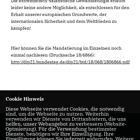
Die extremistisch-salafistische Gewaltideologie erlaubt
leider keine andere Möglichkeit, als entschlossen für den
Erhalt unserer europäischen Grundwerte, der
internationalen Sicherheit und dem Weltfrieden zu
kämpfen!
Hier können Sie die Mandatierung im Einzelnen noch
einmal nachlesen (Drucksache 18/6866):
http://dip21.bundestag.de/dip21/btd/18/068/1806866.pdf
04.12.2015
Cookie Hinweis
Diese Webseite verwendet Cookies, die notwendig
sind, um die Webseite zu nutzen. Weiterhin
verwenden wir Dienste von Drittanbietern, die uns
helfen, unser Webangebot zu verbessern (Website-
Mitglied der
Optmierung). Für die Verwendung bestimmter
Bremischen
Dienste, benötigen wir Ihre Einwilligung. Ihre
Bürgerschaft
Einwilligung können Sie jederzeit widerrufen. Weitere