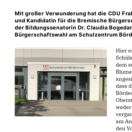
Mit großer Verwunderung hat die CDU Fra
und Kandidatin für die Bremische Bürgers
der Bildungssenatorin Dr. Claudia Bogeda
Bürgerschaftswahl am Schulzentrum Bör
Hier e
Schüle
dem s
Blumen
angesi
dass 
Börde
Oberst
weder
verga
am Anf
den Vo