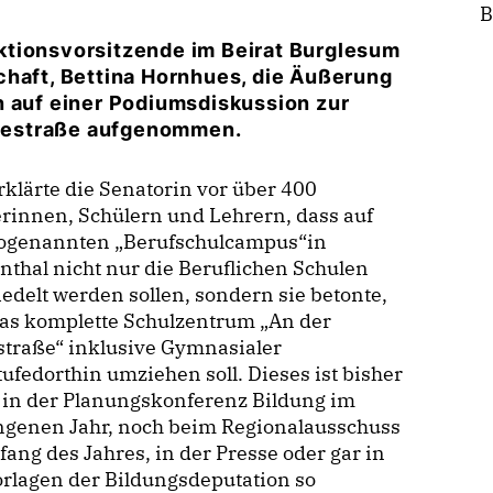
B
ktionsvorsitzende im Beirat Burglesum
chaft, Bettina Hornhues, die Äußerung
n auf einer Podiumsdiskussion zur
destraße aufgenommen.
rklärte die Senatorin vor über 400
rinnen, Schülern und Lehrern, dass auf
ogenannten „Berufschulcampus“in
thal nicht nur die Beruflichen Schulen
edelt werden sollen, sondern sie betonte,
das komplette Schulzentrum „An der
straße“ inklusive Gymnasialer
ufedorthin umziehen soll. Dieses ist bisher
 in der Planungskonferenz Bildung im
ngenen Jahr, noch beim Regionalausschuss
ang des Jahres, in der Presse oder gar in
rlagen der Bildungsdeputation so