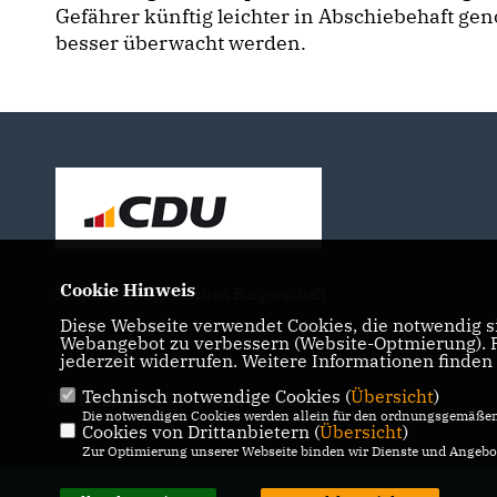
Gefährer künftig leichter in Abschiebehaft ge
besser überwacht werden.
Cookie Hinweis
Mitglied der Bremischen Bürgerschaft
Diese Webseite verwendet Cookies, die notwendig si
Webangebot zu verbessern (Website-Optmierung). Fü
jederzeit widerrufen. Weitere Informationen finden
Technisch notwendige Cookies (
Übersicht
)
IMPRESSUM
DATENSCHUTZ
KONTAKT
Die notwendigen Cookies werden allein für den ordnungsgemäßen 
Cookies von Drittanbietern (
Übersicht
)
Zur Optimierung unserer Webseite binden wir Dienste und Angebot